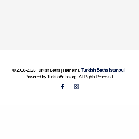
Turkish Baths Istanbul
© 2018-2026 Turkish Baths | Hamams.
|
Powered by TurkishBaths.org | All Rights Reserved.
F
I
a
n
c
s
e
t
b
a
o
g
o
r
k
a
-
m
f