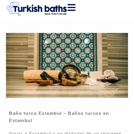
Skip
to
content
Baño turco Estambul – Baños turcos en
Estambul
Viajar a Estambul y no disfrutar de un relajante